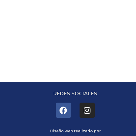
REDES SOCIALES
F
I
a
n
c
s
e
t
Diseño web realizado por