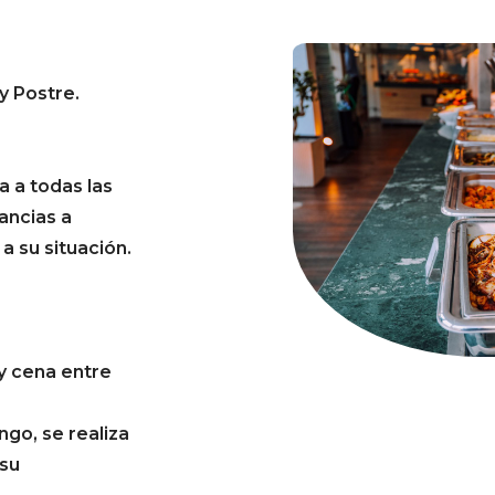
y Postre.
a a todas las
ancias a
a su situación.
 y cena entre
go, se realiza
 su